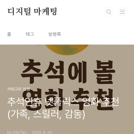
본문 바로가기
디지털 마케팅
홈
태그
방명록
카테고리 없음
추석연휴 넷플릭스 영화 추천
(가족, 스릴러, 감동)
by DiDiTag
2025. 8. 26.