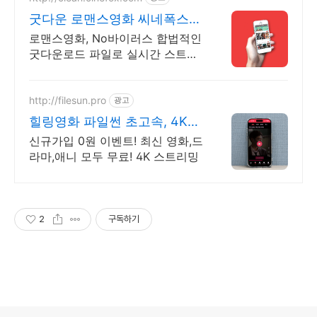
굿다운 로맨스영화 씨네폭스
최대3만원+10%추가적립
로맨스영화, No바이러스 합법적인
굿다운로드 파일로 실시간 스트리
밍 다운로드
http://filesun.pro
광고
힐링영화 파일썬 초고속, 4K
실시간 보기!
신규가입 0원 이벤트! 최신 영화,드
라마,애니 모두 무료! 4K 스트리밍
2
구독하기