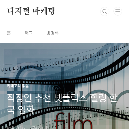
본문 바로가기
디지털 마케팅
홈
태그
방명록
카테고리 없음
직장인 추천 넷플릭스 힐링 한
국 영화
by DiDiTag
2025. 8. 19.