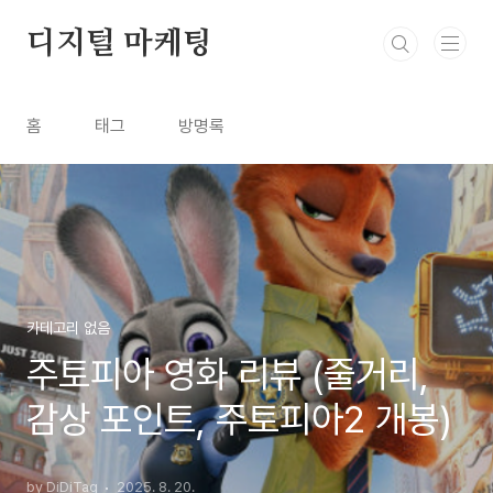
본문 바로가기
디지털 마케팅
홈
태그
방명록
카테고리 없음
주토피아 영화 리뷰 (줄거리,
감상 포인트, 주토피아2 개봉)
by DiDiTag
2025. 8. 20.