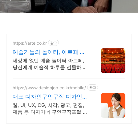
https://arte.co.kr
광고
예술가들의 놀이터, 아르떼 대
한민국 문화예술 플랫폼
세상에 없던 예술 놀이터 아르떼,
당신에게 예술적 하루를 선물하세
요 클래식과 미술, 연극과 영화와
문학까지 누구나 칼럼니스트가 될
수 있습니다.
https://www.designjob.co.kr/mobile/
광고
대표 디자인구인구직 디자인잡
대표 디자인 취업포털
웹, UI, UX, CG, 시각, 광고, 편집,
제품 등 디자이너 구인구직포털 압
도적인 브랜드파워!