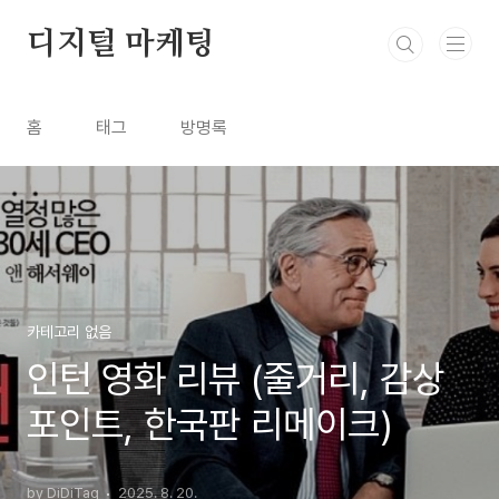
본문 바로가기
디지털 마케팅
홈
태그
방명록
카테고리 없음
인턴 영화 리뷰 (줄거리, 감상
포인트, 한국판 리메이크)
by DiDiTag
2025. 8. 20.