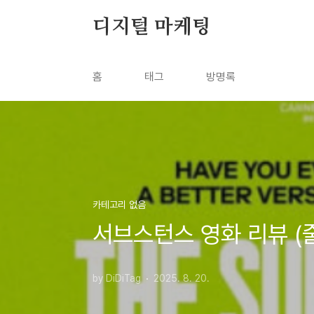
본문 바로가기
디지털 마케팅
홈
태그
방명록
카테고리 없음
서브스턴스 영화 리뷰 (
by DiDiTag
2025. 8. 20.