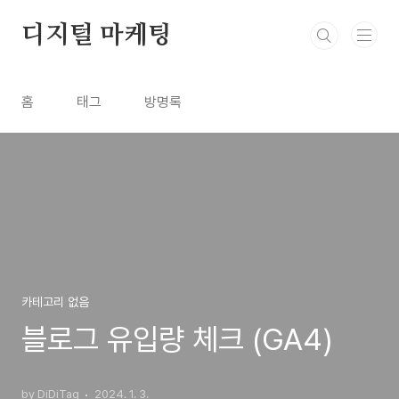
본문 바로가기
디지털 마케팅
홈
태그
방명록
카테고리 없음
블로그 유입량 체크 (GA4)
by DiDiTag
2024. 1. 3.