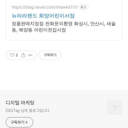
문학까지 누구나 칼럼니스트가 될
수 있습니다.
https://blog.naver.com/rmawk6110
광고
뉴라라랜드 희망어린이서점
정품판매지정점 전화문의환영 화성시, 안산시, 새솔
동, 해양동 어린이전집서점
2
구독하기
디지털 마케팅
DiDiTag 님의 블로그입니다.
구독하기