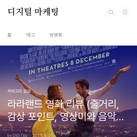
본문 바로가기
디지털 마케팅
홈
태그
방명록
카테고리 없음
라라랜드 영화 리뷰 (줄거리,
감상 포인트, 영상미와 음악의
매력)
by DiDiTag
2025. 8. 20.